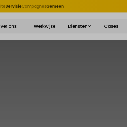
rvisie
Campagnes
Gemeente Venlo
Growth marketing
Van der 
ver ons
Werkwijze
Diensten
Cases
ver ons
Werkwijze
Diensten
Cases