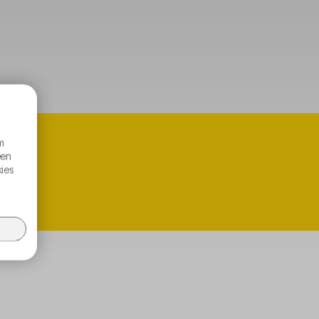
m
een
kies